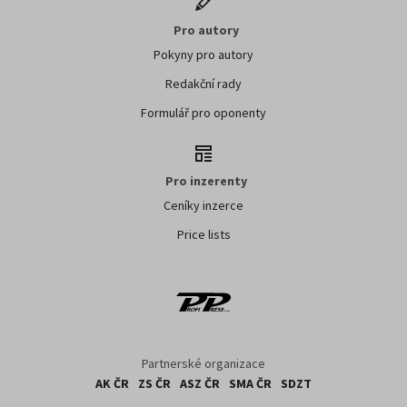
Pro autory
Pokyny pro autory
Redakční rady
Formulář pro oponenty
Pro inzerenty
Ceníky inzerce
Price lists
Partnerské organizace
AK ČR
ZS ČR
ASZ ČR
SMA ČR
SDZT