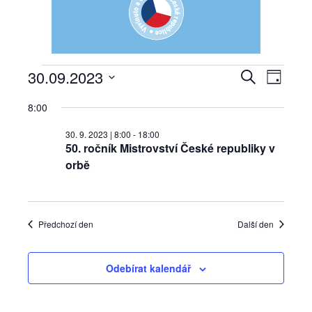
30.09.2023
Navi
Akce
Hledat
Navigac
Den
Vyberte
pro
8:00
pro
datum.
for
zobra
30. 9. 2023 | 8:00
-
18:00
hledání
50. ročník Mistrovství České republiky v
Akce
30.
orbě
a
9.
zobraze
Předchozí den
Další den
2023
Akce
Odebírat kalendář