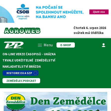
Čtvrtek 6. srpen 2026
svátek má
Oldřiška
Menu
E-SHOP
ON-LINE VERZE ČASOPISŮ - UKÁZKA
TRVALE UDRŽITELNÉ ZEMĚDĚLSTVÍ
NAKLADATELSTVÍ BRÁZDA
HISTORIE EU A SZP
ZEMĚDĚLEC PODCAST