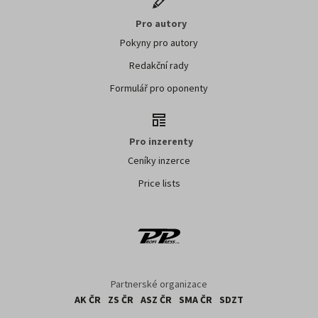
Pro autory
Pokyny pro autory
Redakční rady
Formulář pro oponenty
Pro inzerenty
Ceníky inzerce
Price lists
Partnerské organizace
AK ČR
ZS ČR
ASZ ČR
SMA ČR
SDZT