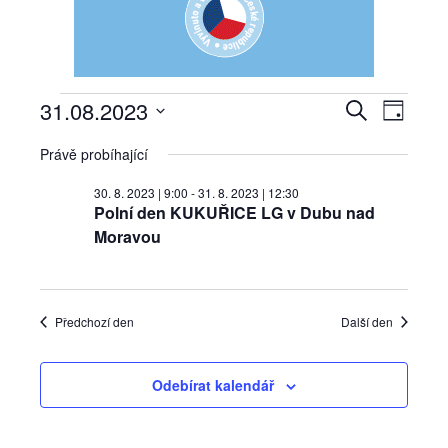
31.08.2023
Navi
Akce
Hledat
Navigac
Den
Vyberte
pro
Právě probíhající
pro
datum.
for
zobra
30. 8. 2023 | 9:00
-
31. 8. 2023 | 12:30
hledání
Polní den KUKUŘICE LG v Dubu nad
Akce
31.
Moravou
a
8.
zobraze
Předchozí den
Další den
2023
Akce
Odebírat kalendář