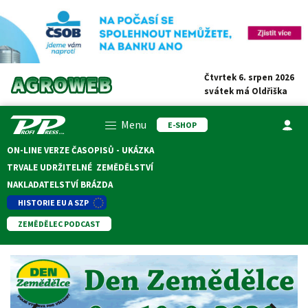
Čtvrtek 6. srpen 2026
svátek má
Oldřiška
Menu
E-SHOP
ON-LINE VERZE ČASOPISŮ - UKÁZKA
TRVALE UDRŽITELNÉ ZEMĚDĚLSTVÍ
NAKLADATELSTVÍ BRÁZDA
HISTORIE EU A SZP
ZEMĚDĚLEC PODCAST