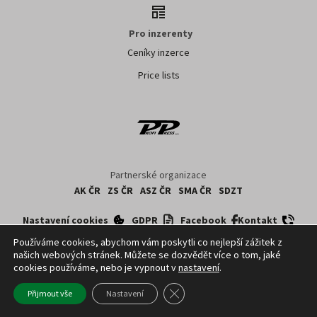
Pro inzerenty
Ceníky inzerce
Price lists
Partnerské organizace
AK ČR
ZS ČR
ASZ ČR
SMA ČR
SDZT
Nastavení cookies
GDPR
Facebook
Kontakt
Používáme cookies, abychom vám poskytli co nejlepší zážitek z
našich webových stránek. Můžete se dozvědět více o tom, jaké
Copyright ©
2026
ČTK. Profi Press, s.r.o. využívá zpravodajství z databází ČTK,
cookies používáme, nebo je vypnout v
nastavení
.
jejichž obsah je chráněn autorským zákonem. Přepis, šíření či další
zpřístupňování tohoto obsahu či jeho části veřejnosti, a to jakýmkoliv způsobem,
Zavřít cookie lištu GDPR
Přijmout vše
Nastavení
je bez předchozího souhlasu ČTK výslovně zakázáno.