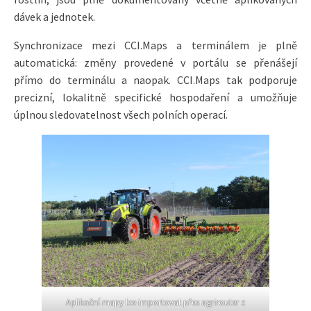
dávek a jednotek.
Synchronizace mezi CCI.Maps a terminálem je plně
automatická: změny provedené v portálu se přenášejí
přímo do terminálu a naopak. CCI.Maps tak podporuje
precizní, lokalitně specifické hospodaření a umožňuje
úplnou sledovatelnost všech polních operací.
Aplikační mapy lze importovat přes agrirouter z