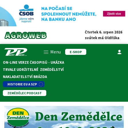
Čtvrtek 6. srpen 2026
svátek má
Oldřiška
Menu
E-SHOP
ON-LINE VERZE ČASOPISŮ - UKÁZKA
TRVALE UDRŽITELNÉ ZEMĚDĚLSTVÍ
NAKLADATELSTVÍ BRÁZDA
HISTORIE EU A SZP
ZEMĚDĚLEC PODCAST