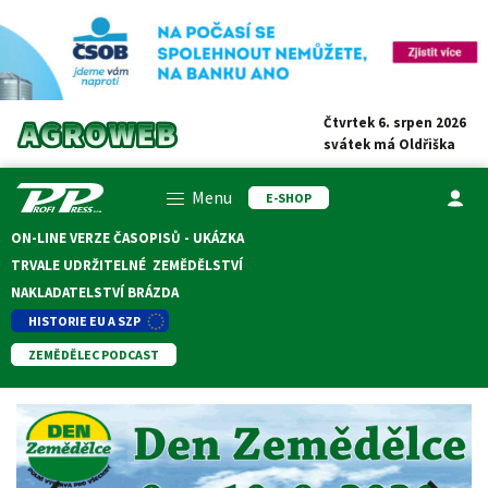
Čtvrtek 6. srpen 2026
svátek má
Oldřiška
Menu
E-SHOP
ON-LINE VERZE ČASOPISŮ - UKÁZKA
TRVALE UDRŽITELNÉ ZEMĚDĚLSTVÍ
NAKLADATELSTVÍ BRÁZDA
HISTORIE EU A SZP
ZEMĚDĚLEC PODCAST