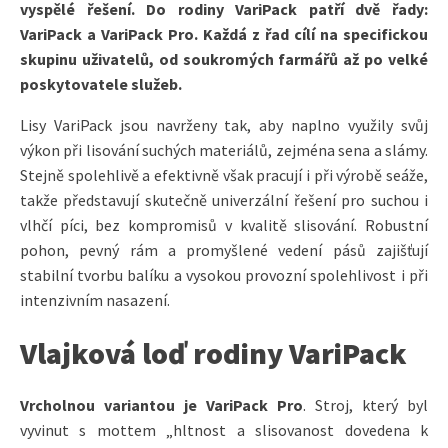
vyspělé řešení. Do rodiny VariPack patří dvě řady:
VariPack a VariPack Pro. Každá z řad cílí na specifickou
skupinu uživatelů, od soukromých farmářů až po velké
poskytovatele služeb.
Lisy VariPack jsou navrženy tak, aby naplno využily svůj
výkon při lisování suchých materiálů, zejména sena a slámy.
Stejně spolehlivě a efektivně však pracují i při výrobě seáže,
takže představují skutečně univerzální řešení pro suchou i
vlhčí píci, bez kompromisů v kvalitě slisování. Robustní
pohon, pevný rám a promyšlené vedení pásů zajišťují
stabilní tvorbu balíku a vysokou provozní spolehlivost i při
intenzivním nasazení.
Vlajková loď rodiny VariPack
Vrcholnou variantou je VariPack Pro
. Stroj, který byl
vyvinut s mottem „hltnost a slisovanost dovedena k