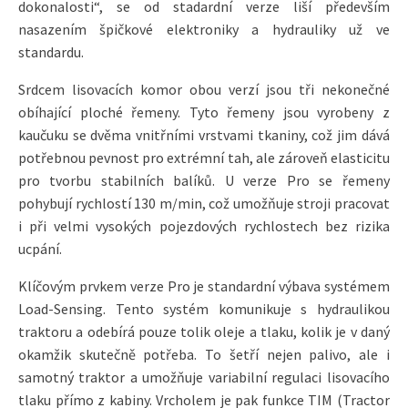
dokonalosti“, se od stadardní verze liší především
nasazením špičkové elektroniky a hydrauliky už ve
standardu.
Srdcem lisovacích komor obou verzí jsou tři nekonečné
obíhající ploché řemeny. Tyto řemeny jsou vyrobeny z
kaučuku se dvěma vnitřními vrstvami tkaniny, což jim dává
potřebnou pevnost pro extrémní tah, ale zároveň elasticitu
pro tvorbu stabilních balíků. U verze Pro se řemeny
pohybují rychlostí 130 m/min, což umožňuje stroji pracovat
i při velmi vysokých pojezdových rychlostech bez rizika
ucpání.
Klíčovým prvkem verze Pro je standardní výbava systémem
Load-Sensing. Tento systém komunikuje s hydraulikou
traktoru a odebírá pouze tolik oleje a tlaku, kolik je v daný
okamžik skutečně potřeba. To šetří nejen palivo, ale i
samotný traktor a umožňuje variabilní regulaci lisovacího
tlaku přímo z kabiny. Vrcholem je pak funkce TIM (Tractor