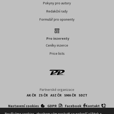
Pokyny pro autory
Redakční rady
Formulář pro oponenty
Pro inzerenty
Ceníky inzerce
Price lists
Partnerské organizace
AK ČR
ZS ČR
ASZ ČR
SMA ČR
SDZT
Nastavení cookies
GDPR
Facebook
Kontakt
Používáme cookies, abychom vám poskytli co nejlepší zážitek z