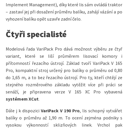
Implement Management), díky které lis sám ovládá traktor
– zastaví jej při dosažení průměru balíku, zahájí vázání a po
vyhození balíku opět uzavře zadní čelo.
Čtyři specialisté
Modelová řada VariPack Pro dává možnost výběru ze čtyř
variant, které se liší průměrem lisovací komory i
přítomností řezacího ústrojí. Základ tvoří VariPack V 165
Pro, kompaktní stroj určený pro balíky o průměru od 0,80
do 1,65 m, a to bez řezacího ústrojí. Pro ty, kteří chtějí ze
stejného rozměrového základu vytěžit více při práci se
senáží, je připravena verze V 165 XC Pro vybavená
systémem XCut
.
Dále j k dispozici
VariPack V 190 Pro
, lis schopný vytvářet
balíky o průměru až 1,90 m. To ocení zejména podniky s
vysokou výkonností sklizňových linek. Vrchol pak