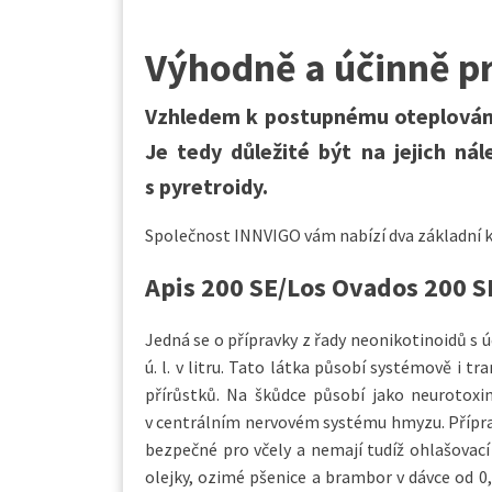
Výhodně a účinně p
Vzhledem k postupnému oteplování 
Je tedy důležité být na jejich nál
s pyretroidy.
Společnost INNVIGO vám nabízí dva základní k
Apis 200 SE/Los Ovados 200 S
Jedná se o přípravky z řady neo­nikotinoidů s
ú. l. v litru. Tato látka působí systémově i 
přírůstků. Na škůdce působí jako neurotoxin
v centrálním nervovém systému hmyzu. Přípravk
bezpečné pro včely a nemají tudíž ohlašovací
olejky, ozimé pšenice a brambor v dávce od 0,1