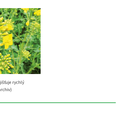
išťuje rychlý
rchiv)