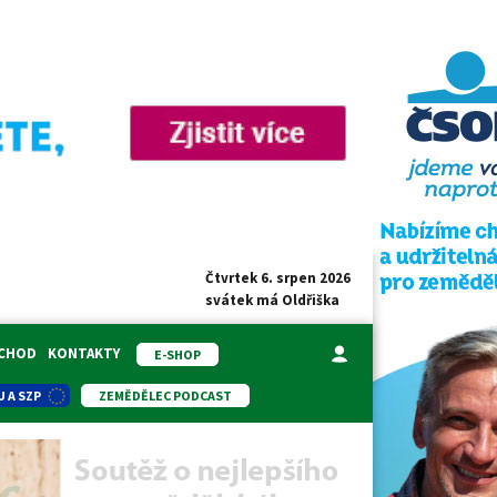
Čtvrtek 6. srpen 2026
svátek má
Oldřiška
BCHOD
KONTAKTY
E-SHOP
U A SZP
ZEMĚDĚLEC PODCAST