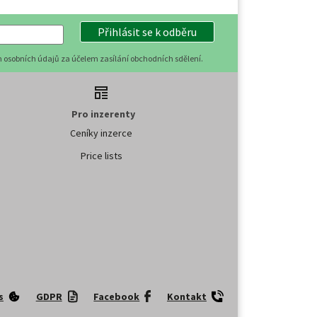
Přihlásit se k odběru
 osobních údajů za účelem zasílání obchodních sdělení.
Pro inzerenty
Ceníky inzerce
Price lists
s
GDPR
Facebook
Kontakt