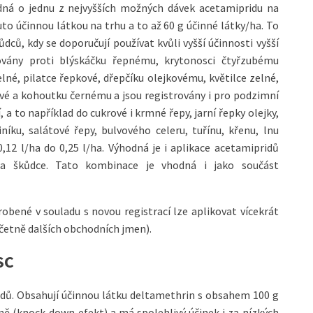
jedná o jednu z nejvyšších možných dávek acetamipridu na
o účinnou látkou na trhu a to až 60 g účinné látky/ha. To
ůdců, kdy se doporučují používat kvůli vyšší účinnosti vyšší
rovány proti blýskáčku řepnému, krytonosci čtyřzubému
né, pilatce řepkové, dřepčíku olejkovému, květilce zelné,
ové a kohoutku černému a jsou registrovány i pro podzimní
, a to například do cukrové i krmné řepy, jarní řepky olejky,
iníku, salátové řepy, bulvového celeru, tuřínu, křenu, lnu
,12 l/ha do 0,25 l/ha. Výhodná je i aplikace acetamipridů
na škůdce. Tato kombinace je vhodná i jako součást
obené v souladu s novou registrací lze aplikovat vícekrát
četně dalších obchodních jmen).
SC
oidů. Obsahují účinnou látku deltamethrin s obsahem 100 g
ktně (knock-down efekt) a má spolehlivý účinek i za nízkých