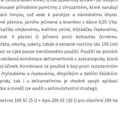
pirované přírodními pyretriny z chryzantém, které narušují
kách hmyzu, což vede k paralýze a následnému úhynu.
mé pšenice, jarního ječmene a brambor v dávce 0,05 l/ha.
dřepčíku olejkovému, květilce zelné, blýskáčku řepkovému,
ové. V pšenici či ječmeni proti kohoutku černému.
čata, okurky, cukety, tabák a okrasné rostliny (do 150 cm)
nost se týká pouze menšinového použití. Použití do polních
i oblíbená kombinace deltamethrinů s ace­tamipridy, která
bý účinek. Kombinace se používá k boji proti rezistentním
i čtyřzubému a řepkovému, dřepčíkům a dalším škůdcům
pridu, tak i u deltamethrinu je vhodné spojit aplikaci
e a rovněž lze využít v antirezistentní strategii.
ros 100 SC (5 l) + Apis 200 SE (20 l) pro ošetření 100 ha