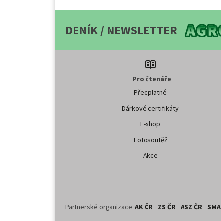
DENÍK / NEWSLETTER
Pro čtenáře
Předplatné
Dárkové certifikáty
E-shop
Fotosoutěž
Akce
Partnerské organizace
AK ČR
ZS ČR
ASZ ČR
SMA