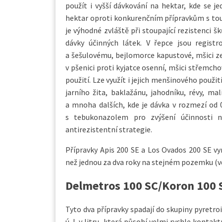
použít i vyšší dávkování na hektar, kde se 
hektar oproti konkurenčním přípravkům s tout
je výhodné zvláště při stoupající rezistenci šk
dávky účinných látek. V řepce jsou regist
a šešulovému, bejlomorce kapustové, mšici zel
v pšenici proti kyjatce osenní, mšici střemch
použití. Lze využít i jejich menšinového použití
jarního žita, baklažánu, jahodníku, révy, mal
a mnoha dalších, kde je dávka v rozmezí od 0
s tebukonazolem pro zvýšení účinnosti 
antirezistentní strategie.
Přípravky Apis 200 SE a Los Ovados 200 SE vyr
než jednou za dva roky na stejném pozemku (v
Delmetros 100 SC/Koron 100 
Tyto dva přípravky spadají do skupiny pyretr
ú. l. v litru, která působí velmi rychle konta