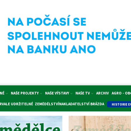
NÉ
NAŠE PROJEKTY
NAŠE VÝSTAVY
NAŠE TV
ARCHIV
AGRO - O
RVALE UDRŽITELNÉ ZEMĚDĚLSTVÍ
NAKLADATELSTVÍ BRÁZDA
HISTORIE E