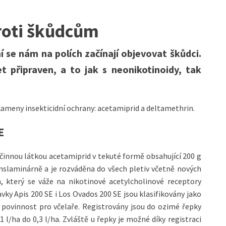
roti škůdcům
se nám na polích začínají objevovat škůdci.
et připraven, a to jak s neonikotinoidy, tak
ameny insekticidní ochrany: acetamiprid a deltamethrin.
E
 účinnou látkou acetamiprid v tekuté formě obsahující 200 g
translaminárně a je rozváděna do všech pletiv včetně nových
, který se váže na nikotinové acetylcholinové receptory
y Apis 200 SE i Los Ovados 200 SE jsou klasifikovány jako
 povinnost pro včelaře. Registrovány jsou do ozimé řepky
 l/ha do 0,3 l/ha. Zvláště u řepky je možné díky registraci