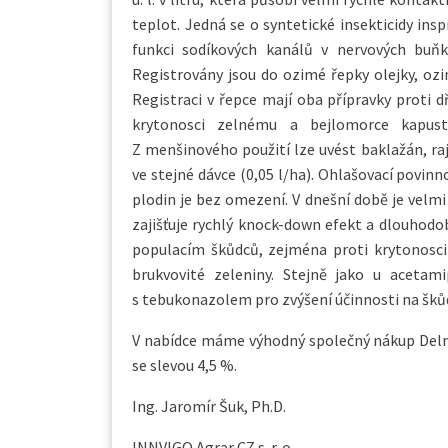
teplot. Jedná se o syntetické insekticidy ins
funkci sodíkových kanálů v nervových buň
Registrovány jsou do ozimé řepky olejky, ozi
Registraci v řepce mají oba přípravky proti 
krytonosci zelnému a bejlomorce kapust
Z menšinového použití lze uvést baklažán, raj
ve stejné dávce (0,05 l/ha). Ohlašovací povin
plodin je bez omezení. V dnešní době je velm
zajišťuje rychlý knock-down efekt a dlouhodo
populacím škůdců, zejména proti krytonosc
brukvovité zeleniny. Stejně jako u acetami
s tebukonazolem pro zvýšení účinnosti na škůdc
V nabídce máme výhodný společný nákup Delmet
se slevou 4,5 %.
Ing. Jaromír Šuk, Ph.D.
INNVIGO Agrar CZ s. r. o.