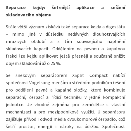
Separace kejdy: šetrnější aplikace a snížení
skladovacího objemu
Stále větší význam získává také separace kejdy a digestátu
– mimo jiné v důsledku nedávných dlouhotrvajících
mrazivých období a s tím souvisejícího naplnění
skladovacích kapacit. Oddělením na pevnou a kapalnou
frakci lze kejdu aplikovat ještě přesněji a současně snížit
objem skladování až o 25 %.
Se šnekovým separátorem XSplit Compact nabízí
společnost Vogelsang menším a středním podnikům řešení
pro oddělení pevné a kapalné složky, které kombinuje
separační, čerpací a řídicí techniku v jedné kompaktní
jednotce. Je vhodné zejména pro zemědělce s vlastní
mechanizací a pro mezipodnikové využití. U separátoru
zajišťuje přívod i odvod média dvoukomorové čerpadlo, což
šetří prostor, energii i nároky na údržbu. Společnost