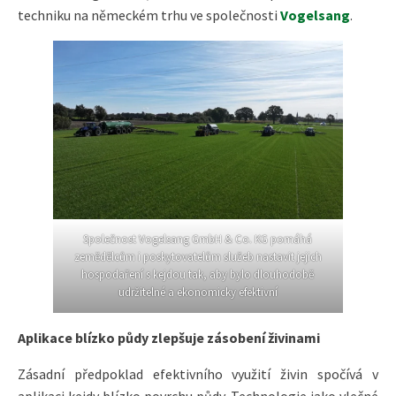
techniku na německém trhu ve společnosti
Vogelsang
.
Společnost Vogelsang GmbH & Co. KG pomáhá
zemědělcům i poskytovatelům služeb nastavit jejich
hospodaření s kejdou tak, aby bylo dlouhodobě
udržitelné a ekonomicky efektivní
Aplikace blízko půdy zlepšuje zásobení živinami
Zásadní předpoklad efektivního využití živin spočívá v
aplikaci kejdy blízko povrchu půdy. Technologie jako vlečné