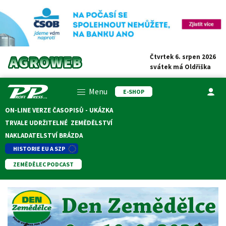
Čtvrtek 6. srpen 2026
svátek má
Oldřiška
Menu
E-SHOP
ON-LINE VERZE ČASOPISŮ - UKÁZKA
TRVALE UDRŽITELNÉ ZEMĚDĚLSTVÍ
NAKLADATELSTVÍ BRÁZDA
HISTORIE EU A SZP
ZEMĚDĚLEC PODCAST