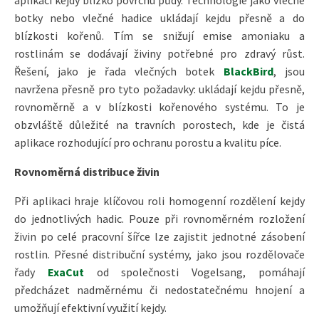
botky nebo vlečné hadice ukládají kejdu přesně a do
blízkosti kořenů. Tím se snižují emise amoniaku a
rostlinám se dodávají živiny potřebné pro zdravý růst.
Řešení, jako je řada vlečných botek
BlackBird
, jsou
navržena přesně pro tyto požadavky: ukládají kejdu přesně,
rovnoměrně a v blízkosti kořenového systému. To je
obzvláště důležité na travních porostech, kde je čistá
aplikace rozhodující pro ochranu porostu a kvalitu píce.
Rovnoměrná distribuce živin
Při aplikaci hraje klíčovou roli homogenní rozdělení kejdy
do jednotlivých hadic. Pouze při rovnoměrném rozložení
živin po celé pracovní šířce lze zajistit jednotné zásobení
rostlin. Přesné distribuční systémy, jako jsou rozdělovače
řady
ExaCut
od společnosti Vogelsang, pomáhají
předcházet nadměrnému či nedostatečnému hnojení a
umožňují efektivní využití kejdy.