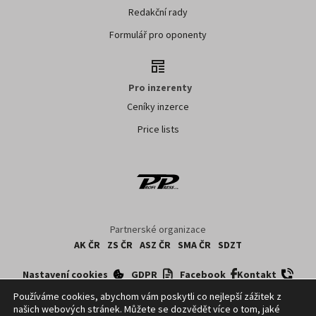
Redakční rady
Formulář pro oponenty
Pro inzerenty
Ceníky inzerce
Price lists
Partnerské organizace
AK ČR
ZS ČR
ASZ ČR
SMA ČR
SDZT
Nastavení cookies
GDPR
Facebook
Kontakt
Používáme cookies, abychom vám poskytli co nejlepší zážitek z
našich webových stránek. Můžete se dozvědět více o tom, jaké
Copyright ©
2026
ČTK. Profi Press, s.r.o. využívá zpravodajství z databází ČTK,