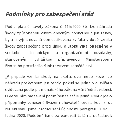
Podmínky pro zabezpečení stád
Podle platné novely zákona č. 115/2000 Sb. lze náhradu
škody způsobenou vlkem obecným poskytnout jen tehdy,
byla-li vyjmenovaná domestikovaná zvířata v době vzniku
škody zabezpečena proti úniku a útoku
vlka obecného
v
souladu s technickými a organizačními požadavky,
stanovenými vyhláškou připravenou Ministerstvem
životního prostředí a Ministerstvem zemědělství.
„V případě vzniku škody na skotu, ovci nebo koze lze
náhradu poskytnout jen tehdy, pokud se jednalo o zvířata
evidovaná podle plemenářského zákona v ústřední evidenci.
O detailním nastavení podmínek se stále jedná. Pokud jde o
připomínky vznesené Svazem chovatelů ovcí a koz, z. s.,
reflektovali jsme prodloužení účinnosti paragrafu 3 od 1.
ledna 2028. Podobně jsme zareagovali také na požadavek