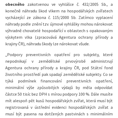
obecného
zakotvenou ve vyhlášce č. 432/2005 Sb., a
konečně náhradu škod vlkem na hospodářských zvířatech
vycházející ze zákona č. 115/2000 Sb. Zatímco vyplacení
náhrady podle znění tzv. újmové vyhlášky mohou nárokovat
výhradně chovatelé hospodařící v oblastech s opakovaným
výskytem vlka (zpracovává Agentura ochrany přírody a
krajiny ČR), náhradu škody lze nárokovat všude.
„Podpory preventivních opatření pro subjekty, které
nepodnikají v zemědělské prvovýrobě administrují
Agentura ochrany přírody a krajiny ČR, pod Státní fond
životního prostředí pak spadají zemědělské subjekty. Co se
týká podmínek financování preventivních opatření,
minimální výše způsobilých výdajů by měla odpovídat
částce 50 tisíc bez DPH s mírou podpory 100 %. Dále musíte
mít alespoň pět kusů hospodářských zvířat, která musí být
registrovaná v ústřední evidenci hospodářských zvířat a
musí být pasena na dotčených pastvinách s minimálním