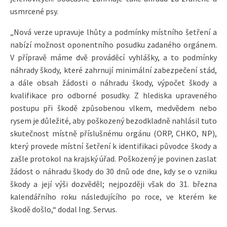
usmrcené psy.
„Nová verze upravuje lhůty a podmínky místního šetření a
nabízí možnost oponentního posudku zadaného orgánem.
V přípravě máme dvě prováděcí vyhlášky, a to podmínky
náhrady škody, které zahrnují minimální zabezpečení stád,
a dále obsah žádosti o náhradu škody, výpočet škody a
kvalifikace pro odborné posudky. Z hlediska upraveného
postupu při škodě způsobenou vlkem, medvědem nebo
rysem je důležité, aby poškozený bezodkladně nahlásil tuto
skutečnost místně příslušnému orgánu (ORP, CHKO, NP),
který provede místní šetření k identifikaci původce škody a
zašle protokol na krajský úřad. Poškozený je povinen zaslat
žádost o náhradu škody do 30 dnů ode dne, kdy se o vzniku
škody a její výši dozvěděl; nejpozději však do 31. března
kalendářního roku následujícího po roce, ve kterém ke
škodě došlo,“ dodal Ing. Servus.