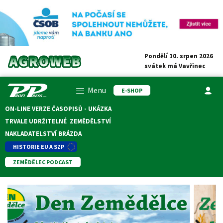
Pondělí 10. srpen 2026
svátek má
Vavřinec
Menu
E-SHOP
ON-LINE VERZE ČASOPISŮ - UKÁZKA
TRVALE UDRŽITELNÉ ZEMĚDĚLSTVÍ
NAKLADATELSTVÍ BRÁZDA
HISTORIE EU A SZP
ZEMĚDĚLEC PODCAST