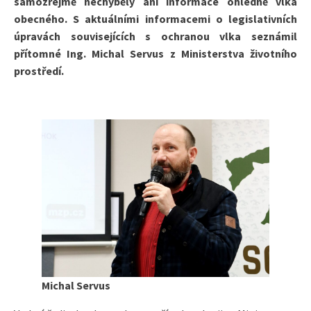
samozřejmě nechyběly ani informace ohledně vlka
obecného. S aktuálními informacemi o legislativních
úpravách souvisejících s ochranou vlka seznámil
přítomné Ing. Michal Servus z Ministerstva životního
prostředí.
Michal Servus