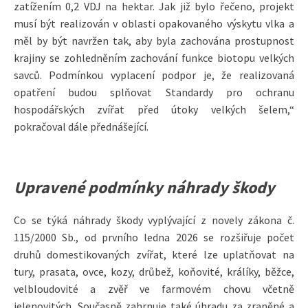
zatížením 0,2 VDJ na hektar. Jak již bylo řečeno, projekt
musí být realizován v oblasti opakovaného výskytu vlka a
měl by být navržen tak, aby byla zachována prostupnost
krajiny se zohledněním zachování funkce biotopu velkých
savců. Podmínkou vyplacení podpor je, že realizovaná
opatření budou splňovat Standardy pro ochranu
hospodářských zvířat před útoky velkých šelem,“
pokračoval dále přednášející.
Upravené podmínky náhrady škody
Co se týká náhrady škody vyplývající z novely zákona č.
115/2000 Sb., od prvního ledna 2026 se rozšiřuje počet
druhů domestikovaných zvířat, které lze uplatňovat na
tury, prasata, ovce, kozy, drůbež, koňovité, králíky, běžce,
velbloudovité a zvěř ve farmovém chovu včetně
jelenovitých. Současně zahrnuje také úhradu za zraněné a