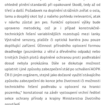
ohledně plnění standardů při opakované škodě, tedy až od
třetí a další. Požadavek na doplnění strážních zvířat o osla,
lamu a dospělý skot byl z našeho pohledu irelevantní, atak
v návrhu zůstal jen pes. Funkční oplocení výšky bude
upraveno metodicky, což je i případ konstrukčně-
technických řešení variabilnějších rozestupů mezi lanky.
Výstražné senzory, plašiče či optická bariéra jsou pouze
doplňující zařízení. Účinnost přírodního oplocení formou
deadhedge (poznámka: z větví a dřevěného odpadu) nebo
trnitých živých plotů doplněné ochranou proti podhrabání
dosud nebyla prokázána. Dále se diskutuje možnost
uplatnit i jiné způsoby zabezpečení stád po schválení AOPK
ČR či jiným orgánem, stejně jako dočasné využití stávajícího
způsobu zabezpečení do konce jeho životnosti či možnosti
technického řešení podhrabu u oplocení na hranici
pozemku,“ konstatoval na závěr vystoupení vrchní ředitel
sekce ochrany přírody a krajiny Ministerstva životního
prostředí.