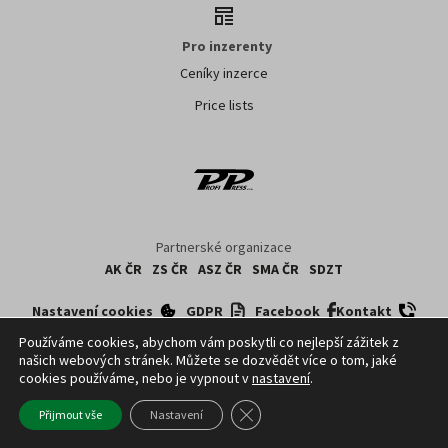
Pro inzerenty
Ceníky inzerce
Price lists
Partnerské organizace
AK ČR
ZS ČR
ASZ ČR
SMA ČR
SDZT
Nastavení cookies
GDPR
Facebook
Kontakt
Používáme cookies, abychom vám poskytli co nejlepší zážitek z
našich webových stránek. Můžete se dozvědět více o tom, jaké
Copyright ©
2026
ČTK. Profi Press, s.r.o. využívá zpravodajství z databází ČTK,
cookies používáme, nebo je vypnout v
nastavení
.
jejichž obsah je chráněn autorským zákonem. Přepis, šíření či další
zpřístupňování tohoto obsahu či jeho části veřejnosti, a to jakýmkoliv způsobem,
Zavřít cookie lištu GDPR
Přijmout vše
Nastavení
je bez předchozího souhlasu ČTK výslovně zakázáno.