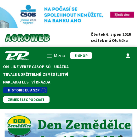
Čtvrtek 6. srpen 2026
svátek má
Oldřiška
Menu
E-SHOP
ON-LINE VERZE ČASOPISŮ - UKÁZKA
TRVALE UDRŽITELNÉ ZEMĚDĚLSTVÍ
NAKLADATELSTVÍ BRÁZDA
HISTORIE EU A SZP
ZEMĚDĚLEC PODCAST