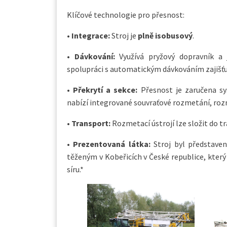
Klíčové technologie pro přesnost:
•
Integrace:
Stroj je
plně isobusový
.
•
Dávkování:
Využívá pryžový dopravník a
spolupráci s automatickým dávkováním zajišťuj
•
Překrytí a sekce:
Přesnost je zaručena 
nabízí integrované souvraťové rozmetání, rozm
•
Transport:
Rozmetací ústrojí lze složit do t
•
Prezentovaná látka:
Stroj byl představe
těženým v Kobeřicích v České republice, který
síru.*