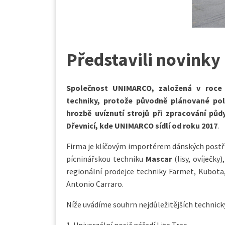
Představili novinky
Společnost UNIMARCO, založená v roce 
techniky, protože původně plánované pol
hrozbě uvíznutí strojů při zpracování půd
Dřevnicí, kde UNIMARCO sídlí od roku 2017
.
Firma je klíčovým importérem dánských post
pícninářskou techniku
Mascar
(lisy, ovíječky)
regionální prodejce techniky Farmet, Kubot
Antonio Carraro.
Níže uvádíme souhrn nejdůležitějších technick
1. Univerzální nosič nářadí Lite Trac