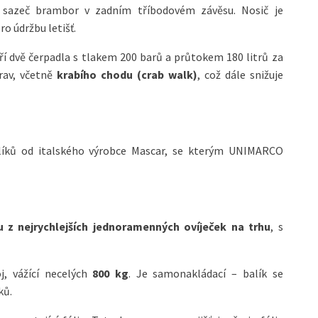
o sazeč brambor v zadním tříbodovém závěsu. Nosič je
o údržbu letišť.
í dvě čerpadla s tlakem 200 barů a průtokem 180 litrů za
prav, včetně
krabího chodu (crab walk)
, což dále snižuje
alíků od italského výrobce Mascar, se kterým UNIMARCO
u z nejrychlejších jednoramenných ovíječek na trhu
, s
j, vážící necelých
800 kg
. Je samonakládací – balík se
ků.