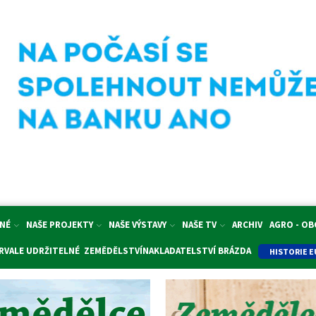
NÉ
NAŠE PROJEKTY
NAŠE VÝSTAVY
NAŠE TV
ARCHIV
AGRO - O
RVALE UDRŽITELNÉ ZEMĚDĚLSTVÍ
NAKLADATELSTVÍ BRÁZDA
HISTORIE E