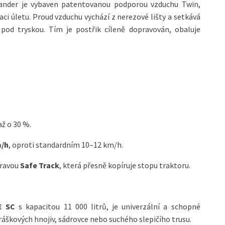
der je vybaven patentovanou podporou vzduchu Twin,
naci úletu. Proud vzduchu vychází z nerezové lišty a setkává
od tryskou. Tím je postřik cíleně dopravován, obaluje
až o 30 %.
m/h
, oproti standardním 10–12 km/h.
pravou
Safe Track
, která přesně kopíruje stopu traktoru.
E SC
s kapacitou 11 000 litrů, je univerzální a schopné
ráškových hnojiv, sádrovce nebo suchého slepičího trusu.