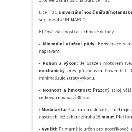
Lite Trac,
univerzální nosič nářadí holandsk
sortimentu UNIMARCO.
Klíčové vlastnosti a technické detaily:
•
Minimální utužení půdy:
Konstrukce stroj
nápravami.
•
Pohon a výkon:
Je osazen motorem Ivec
mechanický
přes převodovku Powershift 
minimalizuje ztráty výkonu.
•
Nosnost a hmotnost:
Prázdný stroj váží
celkovou nosností 30 tun.
•
Modularita:
Platforma o délce 6,1 metru je
nástaveb, jež zabere zhruba
15 minut
. Platfo
•
Využití:
Primárně je určen pro postřikovač, 