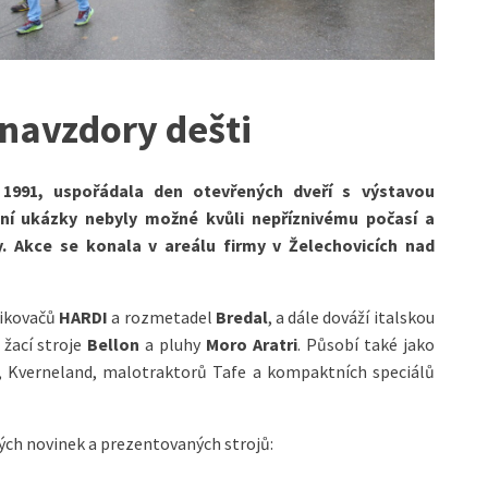
 navzdory dešti
1991, uspořádala den otevřených dveří s výstavou
ní ukázky nebyly možné kvůli nepříznivému počasí a
y. Akce se konala v areálu firmy v Želechovicích nad
řikovačů
HARDI
a rozmetadel
Bredal
, a dále dováží italskou
, žací stroje
Bellon
a pluhy
Moro Aratri
. Působí také jako
a, Kverneland, malotraktorů Tafe a kompaktních speciálů
ých novinek a prezentovaných strojů: