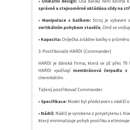
•
Unikátní design:
Osa balíku není kolmá k o
správně a stejnoměrně ukládána vždy na st
•
Manipulace s balíkem:
Stroj je vybaven 
vertikálním pohybem stavěče
, čímž se snižu
•
Kapacita:
Ovíječka zvládne balíky o průměru
3. Postřikovače HARDI (Commander)
HARDI je dánská firma, která se již přes 70 
HARDI využívají
membránová čerpadla z l
chemikáliím.
Tažený postřikovač Commander:
•
Specifikace:
Model byl představen s nádrží 
•
Nádrž:
Nádrž je vyrobena z polyetylenu s hl
který minimalizuje pohyb postřiku a eliminuj