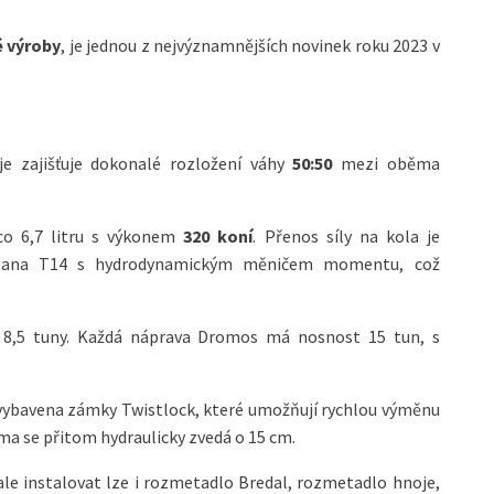
é výroby
, je jednou z nejvýznamnějších novinek roku 2023 v
e zajišťuje dokonalé rozložení váhy
50:50
mezi oběma
o 6,7 litru s výkonem
320 koní
. Přenos síly na kola je
Dana T14 s hydrodynamickým měničem momentu, což
 8,5 tuny. Každá náprava Dromos má nosnost 15 tun, s
 vybavena zámky Twistlock, které umožňují rychlou výměnu
rma se přitom hydraulicky zvedá o 15 cm.
ale instalovat lze i rozmetadlo Bredal, rozmetadlo hnoje,