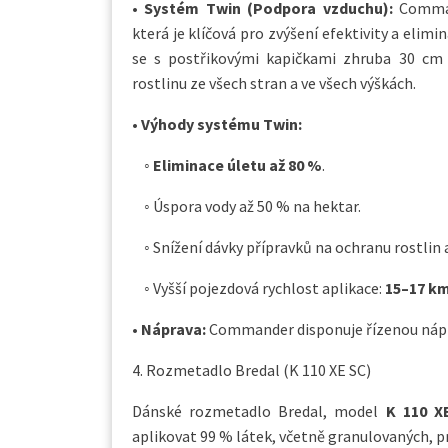
•
Systém Twin (Podpora vzduchu):
Comman
která je klíčová pro zvýšení efektivity a elimi
se s postřikovými kapičkami zhruba 30 cm p
rostlinu ze všech stran a ve všech výškách.
•
Výhody systému Twin:
◦
Eliminace úletu až 80 %
.
◦ Úspora vody až 50 % na hektar.
◦ Snížení dávky přípravků na ochranu rostlin 
◦ Vyšší pojezdová rychlost aplikace:
15–17 k
•
Náprava:
Commander disponuje řízenou ná
4. Rozmetadlo Bredal (K 110 XE SC)
Dánské rozmetadlo Bredal, model
K 110 X
aplikovat 99 % látek, včetně granulovaných, p