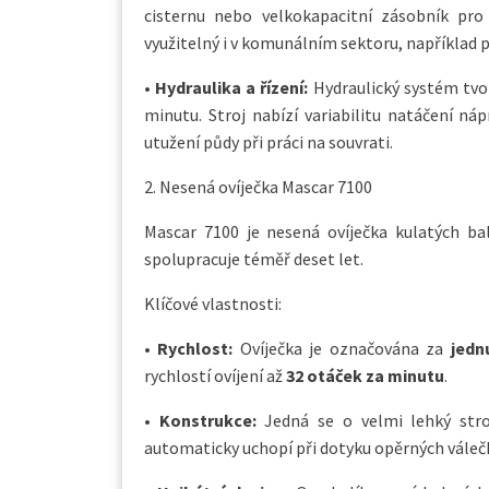
cisternu nebo velkokapacitní zásobník pr
využitelný i v komunálním sektoru, například pr
•
Hydraulika a řízení:
Hydraulický systém tvoř
minutu. Stroj nabízí variabilitu natáčení ná
utužení půdy při práci na souvrati.
2. Nesená ovíječka Mascar 7100
Mascar 7100 je nesená ovíječka kulatých b
spolupracuje téměř deset let.
Klíčové vlastnosti:
•
Rychlost:
Ovíječka je označována za
jedn
rychlostí ovíjení až
32 otáček za minutu
.
•
Konstrukce:
Jedná se o velmi lehký stro
automaticky uchopí při dotyku opěrných váleč