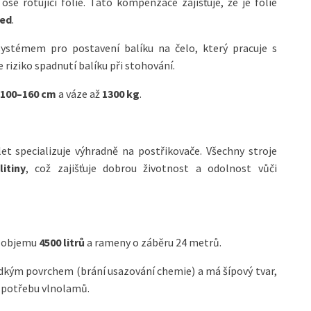
se rotující fólie. Tato kompenzace zajišťuje, že je fólie
řed
.
systémem pro postavení balíku na čelo, který pracuje s
je riziko spadnutí balíku při stohování.
100–160 cm
a váze až
1300 kg
.
let specializuje výhradně na postřikovače. Všechny stroje
itiny
, což zajišťuje dobrou životnost a odolnost vůči
o objemu
4500 litrů
a rameny o záběru 24 metrů.
adkým povrchem (brání usazování chemie) a má šípový tvar,
e potřebu vlnolamů.