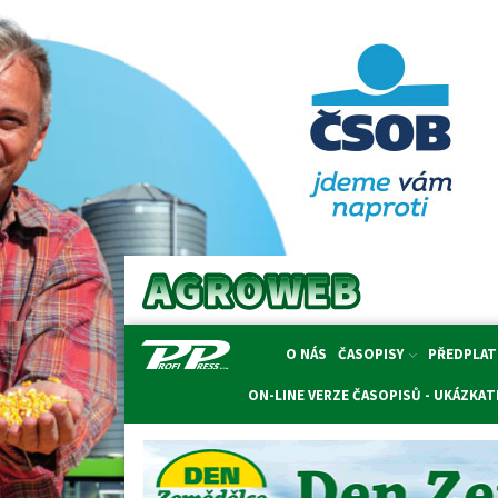
O NÁS
ČASOPISY
PŘEDPLAT
ON-LINE VERZE ČASOPISŮ - UKÁZKA
T