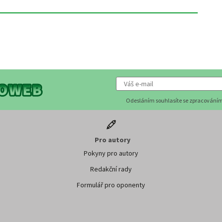
Odesláním souhlasíte se zpracováním
Pro autory
Pokyny pro autory
Redakční rady
Formulář pro oponenty