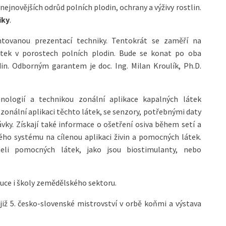
ejnovějších odrůd polních plodin, ochrany a výživy rostlin.
iky
.
tovanou prezentací techniky. Tentokrát se zaměří na
átek v porostech polních plodin. Bude se konat po oba
din. Odborným garantem je doc. Ing. Milan Kroulík, Ph.D.
ologií a technikou zonální aplikace kapalných látek
 zonální aplikaci těchto látek, se senzory, potřebnými daty
vky. Získají také informace o ošetření osiva během setí a
ého systému na cílenou aplikaci živin a pomocných látek.
eli pomocných látek, jako jsou biostimulanty, nebo
tuce i školy zemědělského sektoru.
iž 5. česko-slovenské mistrovství v orbě koňmi a výstava