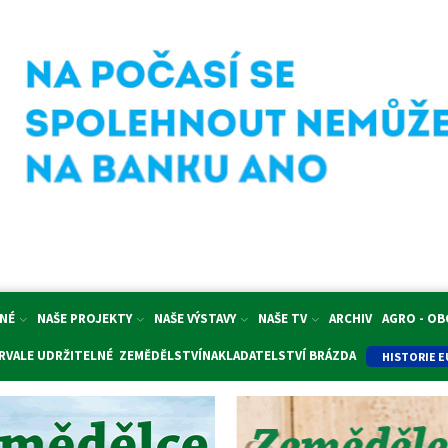
NÉ
NAŠE PROJEKTY
NAŠE VÝSTAVY
NAŠE TV
ARCHIV
AGRO - O
RVALE UDRŽITELNÉ ZEMĚDĚLSTVÍ
NAKLADATELSTVÍ BRÁZDA
HISTORIE E