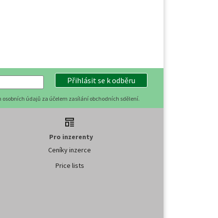
Přihlásit se k odběru
 osobních údajů za účelem zasílání obchodních sdělení.
Pro inzerenty
Ceníky inzerce
Price lists