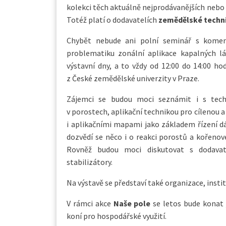
kolekci těch aktuálně nejprodávanějších nebo n
Totéž platí o dodavatelích
zemědělské techn
Chybět nebude ani polní seminář s komen
problematiku zonální aplikace kapalných l
výstavní dny, a to vždy od 12:00 do 14:00 ho
z České zemědělské univerzity v Praze.
Zájemci se budou moci seznámit i s techn
v porostech, aplikační technikou pro cílenou a
i aplikačními mapami jako základem řízení dá
dozvědí se něco i o reakci porostů a kořenov
Rovněž budou moci diskutovat s dodavat
stabilizátory.
Na výstavě se představí také organizace, insti
V rámci akce
Naše pole
se letos bude konat j
koní pro hospodářské využití.