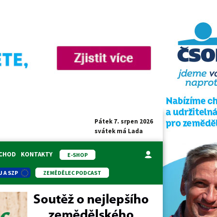
Pátek 7. srpen 2026
svátek má
Lada
BCHOD
KONTAKTY
E-SHOP
U A SZP
ZEMĚDĚLEC PODCAST