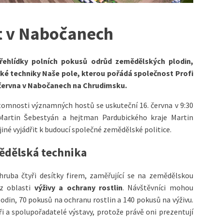
t v Nabočanech
přehlídky polních pokusů odrůd zemědělských plodin,
ské techniky Naše pole, kterou pořádá společnost Profi
6. června v Nabočanech na Chrudimsku.
ítomnosti významných hostů se uskuteční 16. června v 9:30
 Martin Šebestyán a hejtman Pardubického kraje Martin
jiné vyjádřit k budoucí společné zemědělské politice.
mědělská technika
ruba čtyři desítky firem, zaměřující se na zemědělskou
 z oblasti
výživy a ochrany rostlin
. Návštěvníci mohou
din, 70 pokusů na ochranu rostlin a 140 pokusů na výživu.
ři a spolupořadatelé výstavy, protože právě oni prezentují