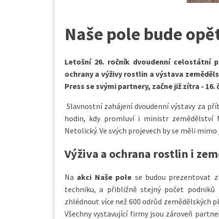
Naše pole bude opě
Letošní 26. ročník dvoudenní celostátní 
ochrany a výživy rostlin a výstava zeměděl
Press se svými partnery, začne již zítra - 1
Slavnostní zahájení dvoudenní výstavy za př
hodin, kdy promluví i ministr zemědělství
Netolický. Ve svých projevech by se měli mimo 
Výživa a ochrana rostlin i ze
Na
akci
Naše pole
se budou prezentovat zh
techniku, a přibližně stejný počet podniků
zhlédnout více než 600 odrůd zemědělských plo
Všechny vystavující firmy jsou zároveň partne