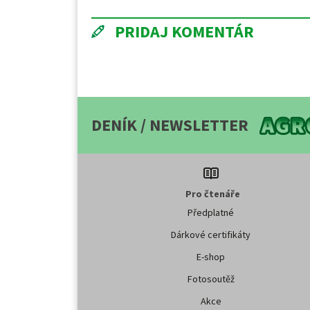
PRIDAJ KOMENTÁR
DENÍK / NEWSLETTER
Pro čtenáře
Předplatné
Dárkové certifikáty
E-shop
Fotosoutěž
Akce