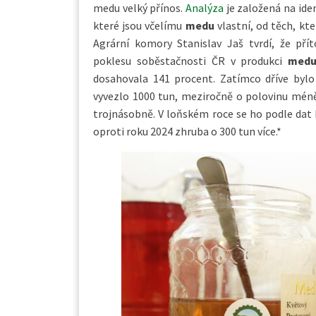
medu velký přínos.
Analýza
je založená na ide
které jsou včelímu
medu
vlastní, od těch, k
Agrární komory Stanislav Jaš tvrdí, že př
poklesu soběstačnosti ČR v produkci
med
dosahovala 141 procent. Zatímco dříve by
vyvezlo 1000 tun, meziročně o polovinu mén
trojnásobně. V loňském roce se ho podle dat 
oproti roku 2024 zhruba o 300 tun více.*