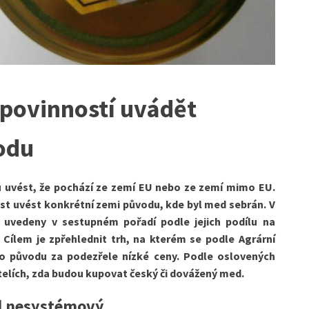
 povinností uvádět
odu
 uvést, že pochází ze zemí EU nebo ze zemí mimo EU.
t uvést konkrétní zemi původu, kde byl med sebrán. V
t uvedeny v sestupném pořadí podle jejich podílu na
Cílem je zpřehlednit trh, na kterém se podle Agrární
o původu za podezřele nízké ceny. Podle oslovených
itelích, zda budou kupovat český či dovážený med.
l nesystémový