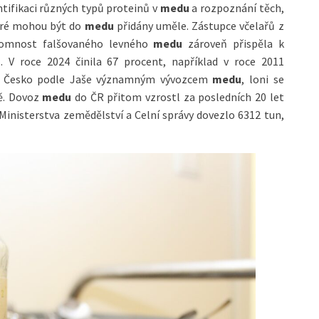
ntifikaci různých typů proteinů v
medu
a rozpoznání těch,
teré mohou být do
medu
přidány uměle. Zástupce včelařů z
ítomnost falšovaného levného
medu
zároveň přispěla k
u
. V roce 2024 činila 67 procent, například v roce 2011
lo Česko podle Jaše významným vývozcem
medu
, loni se
ě. Dovoz
medu
do ČR přitom vzrostl za posledních 20 let
Ministerstva zemědělství a Celní správy dovezlo 6312 tun,