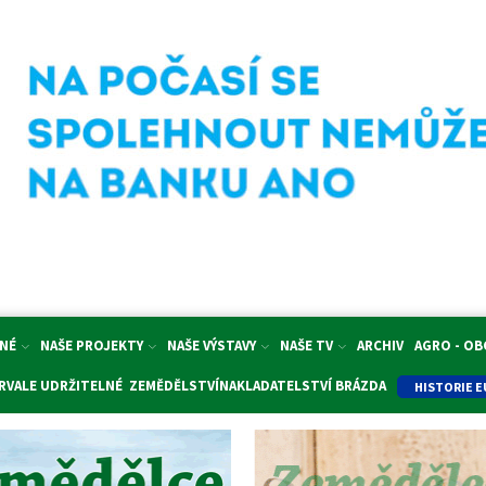
NÉ
NAŠE PROJEKTY
NAŠE VÝSTAVY
NAŠE TV
ARCHIV
AGRO - O
RVALE UDRŽITELNÉ ZEMĚDĚLSTVÍ
NAKLADATELSTVÍ BRÁZDA
HISTORIE E