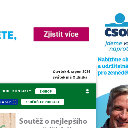
Čtvrtek 6. srpen 2026
svátek má
Oldřiška
BCHOD
KONTAKTY
E-SHOP
U A SZP
ZEMĚDĚLEC PODCAST