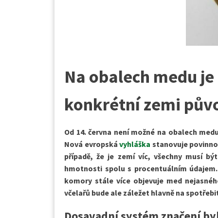
Na obalech medu je
konkrétní zemi pův
Od 14. června není možné na obalech medu
Nová evropská
vyhláška
stanovuje povinnos
případě, že je zemí víc, všechny musí bý
hmotnosti spolu s procentuálním údajem. 
komory stále více objevuje med nejasnéh
včelařů bude ale záležet hlavně na spotřeb
Dosavadní systém značení by