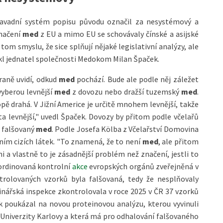
avadní systém popisu původu označil za nesystémový a
značení
med
z EU a mimo EU se schovávaly čínské a asijské
tom smyslu, že sice splňují nějaké legislativní analýzy, ale
řekl jednatel společnosti Medokom Milan Špaček.
raně uvidí, odkud
med
pochází. Bude ale podle něj záležet
vyberou levnější
med
z dovozu nebo dražší tuzemský
med
.
ropě drahá. V Jižní Americe je určitě mnohem levnější, takže
a levnější," uvedl Špaček. Dovozy by přitom podle včelařů
a falšovaný
med
. Podle Josefa Kölba z Včelařství Domovina
ním cizích látek. "To znamená, že to není
med
, ale přitom
i a vlastně to je zásadnější problém než značení, jestli to
Koordinovaná kontrolní
akce
evropských orgánů zveřejněná v
trolovaných vzorků byla falšovaná, tedy že nesplňovaly
inářská inspekce zkontrolovala v roce 2025 v ČR 37 vzorků
 poukázal na novou proteinovou analýzu, kterou vyvinuli
 Univerzity Karlovy a která má pro odhalování falšovaného