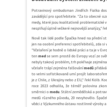
Potravinový ombudsman Jindřich Fialka dos
zavádějící pro spotřebitele. "Za to obecné o
medy, které jsou kvalitativně problematické v 
nesplňují úplně veškeré nejnovější analýzy," 
Nově tak lidé podle Špačka hned na přední st
jen na osobní preferenci spotřebitelů, zda si 
"Včelaření je hodně o lidské práci a ta je v Ev
ten
med
se sem prostě do Evropy vozí ze svět
nebyly takový problém, trh pokřivuje zejmén
včelaře trápí zejména falšování
medů
přidává
to velmi sofistikovaně umí projít laboratořem
je z Chile, z Ukrajiny nebo z EU," řekl Kölb. 
roce 2023 odhalila, že téměř polovina zkon
směrnici o
medu
. Státní zemědělská a potrav
medů různého původu, 20 nevyhovělo. Špaček
vědci z Výzkumného ústavu rostlinné výroby a