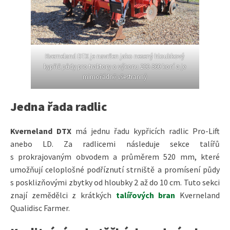
Kverneland DTX je navržen jako nesený hloubkový
kypřič půdy pro traktory o výkonu 200-360 koní a je
mimořádně všestranný
Jedna řada radlic
Kverneland DTX
má jednu řadu kypřicích radlic Pro-Lift
anebo LD. Za radlicemi následuje sekce talířů
s prokrajovaným obvodem a průměrem 520 mm, které
umožňují celoplošné podříznutí strniště a promísení půdy
s posklizňovými zbytky od hloubky 2 až do 10 cm. Tuto sekci
znají zemědělci z krátkých
talířových bran
Kverneland
Qualidisc Farmer.