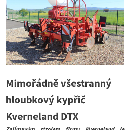
Mimořádně všestranný
hloubkový kypřič
Kverneland DTX
Zajímavým strojem firmy Kverneland je