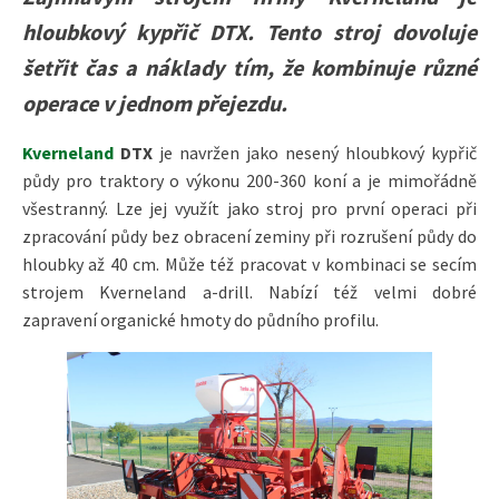
hloubkový kypřič DTX. Tento stroj dovoluje
šetřit čas a náklady tím, že kombinuje různé
operace v jednom přejezdu.
Kverneland
DTX
je navržen jako nesený hloubkový kypřič
půdy pro traktory o výkonu 200-360 koní a je mimořádně
všestranný. Lze jej využít jako stroj pro první operaci při
zpracování půdy bez obracení zeminy při rozrušení půdy do
hloubky až 40 cm. Může též pracovat v kombinaci se secím
strojem Kverneland a-drill. Nabízí též velmi dobré
zapravení organické hmoty do půdního profilu.