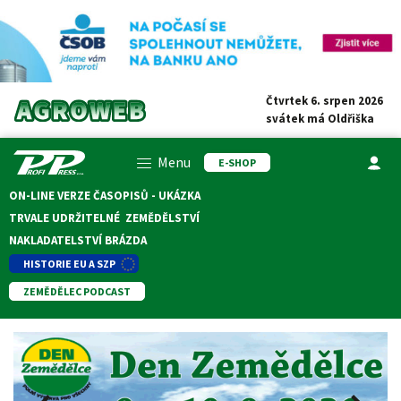
Čtvrtek 6. srpen 2026
svátek má
Oldřiška
Menu
E-SHOP
ON-LINE VERZE ČASOPISŮ - UKÁZKA
TRVALE UDRŽITELNÉ ZEMĚDĚLSTVÍ
NAKLADATELSTVÍ BRÁZDA
HISTORIE EU A SZP
ZEMĚDĚLEC PODCAST