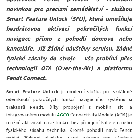
novinkou pro precizní zemědělství – službou
Smart Feature Unlock (SFU), která umožňuje
bezdrátovou aktivaci pokročilých funkcí
navigace přímo z pohodlí domova nebo
kanceláře. Již žádné návštěvy servisu, žádné
fyzické zásahy do stroje – vše probíhá přes
technologii OTA (Over-the-Air) a platformu
Fendt Connect
.
Smart Feature Unlock
je moderní služba pro vzdálené
odemknutí pokročilých funkcí navigačního systému
u
traktorů Fendt
. Díky propojení s mobilní sítí a
integrovanému modulu
AGCO
Connectivity Module (ACM) je
možné aktivovat nové funkce bez připojení kabelem nebo
fyzického zásahu technika. Kromě pohodlí navíc Fendt
nabízí 30denní zkušební verzi zdarma pro všechny