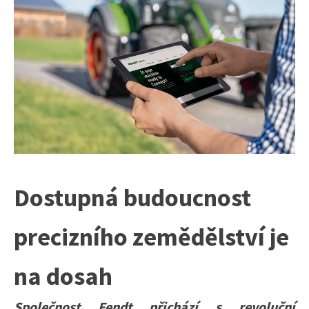
Dostupná budoucnost
precizního zemědělství je
na dosah
Společnost Fendt přichází s revoluční