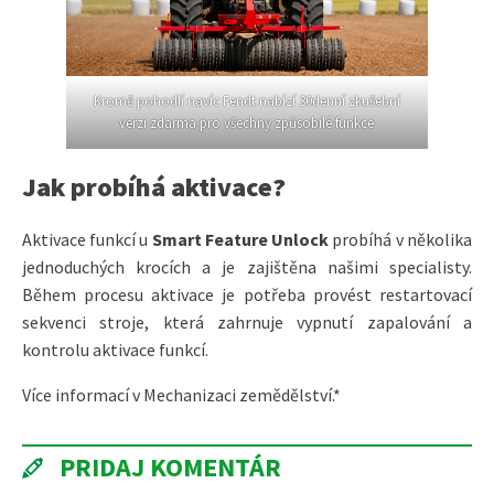
Kromě pohodlí navíc Fendt nabízí 30denní zkušební
verzi zdarma pro všechny způsobilé funkce
Jak probíhá aktivace?
Aktivace funkcí u
Smart Feature Unlock
probíhá v několika
jednoduchých krocích a je zajištěna našimi specialisty.
Během procesu aktivace je potřeba provést restartovací
sekvenci stroje, která zahrnuje vypnutí zapalování a
kontrolu aktivace funkcí.
Více informací v Mechanizaci zemědělství.*
PRIDAJ KOMENTÁR