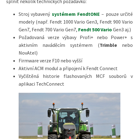
splnit několik technických požadavků:
Stroj vybavený
systémem FendtONE
– pouze určité
modely (např. Fendt 1000 Vario Gen3, Fendt 900 Vario
Gen7, Fendt 700 Vario Gen7,
Fendt 500 Vario
Gen3 aj.)
Požadovaná verze výbavy Profi+ nebo Power+ s
aktivním naváděcím systémem (
Trimble
nebo
NovAtel)
Firmware verze F10 nebo vyšší
Aktivní ACM modul a připojení k Fendt Connect
Vyčištěná historie flashovaných MCF souborů v
aplikaci TechConnect