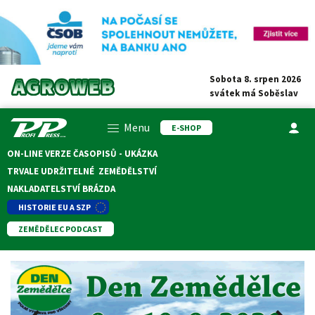
Sobota 8. srpen 2026
svátek má
Soběslav
Menu
E-SHOP
ON-LINE VERZE ČASOPISŮ - UKÁZKA
TRVALE UDRŽITELNÉ ZEMĚDĚLSTVÍ
NAKLADATELSTVÍ BRÁZDA
HISTORIE EU A SZP
ZEMĚDĚLEC PODCAST