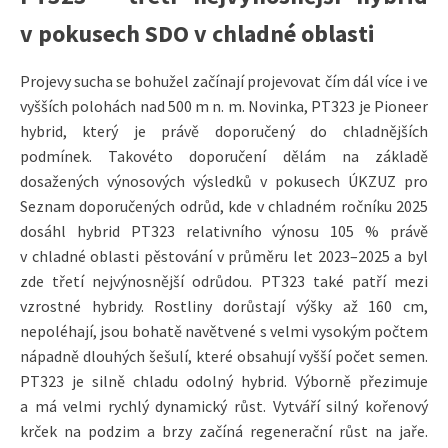
v pokusech SDO v chladné oblasti
Projevy sucha se bohužel začínají projevovat čím dál více i ve
vyšších polohách nad 500 m n. m. Novinka, PT323 je Pioneer
hybrid, který je právě doporučený do chladnějších
podmínek. Takovéto doporučení dělám na základě
dosažených výnosových výsledků v pokusech ÚKZUZ pro
Seznam doporučených odrůd, kde v chladném ročníku 2025
dosáhl hybrid PT323 relativního výnosu 105 % právě
v chladné oblasti pěstování v průměru let 2023–2025 a byl
zde třetí nejvýnosnější odrůdou. PT323 také patří mezi
vzrostné hybridy. Rostliny dorůstají výšky až 160 cm,
nepoléhají, jsou bohatě navětvené s velmi vysokým počtem
nápadně dlouhých šešulí, které obsahují vyšší počet semen.
PT323 je silně chladu odolný hybrid. Výborně přezimuje
a má velmi rychlý dynamický růst. Vytváří silný kořenový
krček na podzim a brzy začíná regenerační růst na jaře.