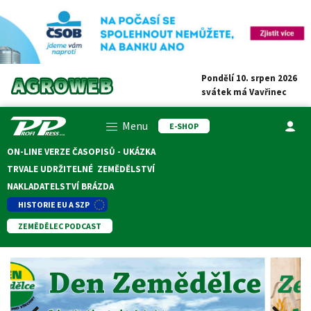
Pondělí 10. srpen 2026
svátek má
Vavřinec
Menu
E-SHOP
ON-LINE VERZE ČASOPISŮ - UKÁZKA
TRVALE UDRŽITELNÉ ZEMĚDĚLSTVÍ
NAKLADATELSTVÍ BRÁZDA
HISTORIE EU A SZP
ZEMĚDĚLEC PODCAST