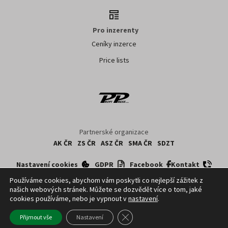
Pro inzerenty
Ceníky inzerce
Price lists
Partnerské organizace
AK ČR
ZS ČR
ASZ ČR
SMA ČR
SDZT
Nastavení cookies
GDPR
Facebook
Kontakt
Používáme cookies, abychom vám poskytli co nejlepší zážitek z
našich webových stránek. Můžete se dozvědět více o tom, jaké
Copyright ©
2026
ČTK. Profi Press, s.r.o. využívá zpravodajství z databází ČTK,
cookies používáme, nebo je vypnout v
nastavení
.
jejichž obsah je chráněn autorským zákonem. Přepis, šíření či další
zpřístupňování tohoto obsahu či jeho části veřejnosti, a to jakýmkoliv způsobem,
Zavřít cookie lištu GDPR
Přijmout vše
Nastavení
je bez předchozího souhlasu ČTK výslovně zakázáno.