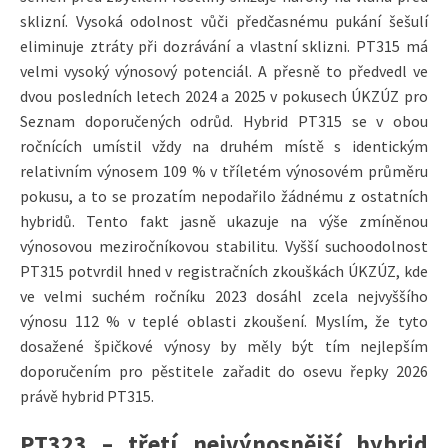
sklizní. Vysoká odolnost vůči předčasnému pukání šešulí
eliminuje ztráty při dozrávání a vlastní sklizni. PT315 má
velmi vysoký výnosový potenciál. A přesně to předvedl ve
dvou posledních letech 2024 a 2025 v pokusech ÚKZÚZ pro
Seznam doporučených odrůd. Hybrid PT315 se v obou
ročnících umístil vždy na druhém místě s identickým
relativním výnosem 109 % v tříletém výnosovém průměru
pokusu, a to se prozatím nepodařilo žádnému z ostatních
hybridů. Tento fakt jasně ukazuje na výše zmíněnou
výnosovou meziročníkovou stabilitu. Vyšší suchoodolnost
PT315 potvrdil hned v registračních zkouškách ÚKZÚZ, kde
ve velmi suchém ročníku 2023 dosáhl zcela nejvyššího
výnosu 112 % v teplé oblasti zkoušení. Myslím, že tyto
dosažené špičkové výnosy by měly být tím nejlepším
doporučením pro pěstitele zařadit do osevu řepky 2026
právě hybrid PT315.
PT323 – třetí nejvýnosnější hybrid