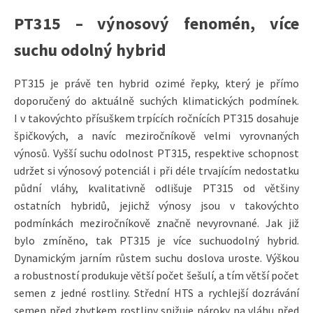
PT315 – výnosový fenomén, více
suchu odolný hybrid
PT315 je právě ten hybrid ozimé řepky, který je přímo
doporučený do aktuálně suchých klimatických podmínek.
I v takovýchto přísuškem trpících ročnících PT315 dosahuje
špičkových, a navíc meziročníkově velmi vyrovnaných
výnosů. Vyšší suchu odolnost PT315, respektive schopnost
udržet si výnosový potenciál i při déle trvajícím nedostatku
půdní vláhy, kvalitativně odlišuje PT315 od většiny
ostatních hybridů, jejichž výnosy jsou v takovýchto
podmínkách meziročníkově značně nevyrovnané. Jak již
bylo zmíněno, tak PT315 je více suchuodolný hybrid.
Dynamickým jarním růstem suchu doslova uroste. Výškou
a robustností produkuje větší počet šešulí, a tím větší počet
semen z jedné rostliny. Střední HTS a rychlejší dozrávání
semen před zbytkem rostliny snižuje nároky na vláhu před