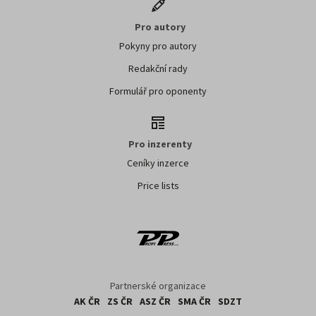
Pro autory
Pokyny pro autory
Redakční rady
Formulář pro oponenty
Pro inzerenty
Ceníky inzerce
Price lists
Partnerské organizace
AK ČR
ZS ČR
ASZ ČR
SMA ČR
SDZT