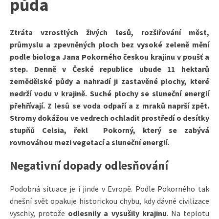
půda
Ztráta vzrostlých živých lesů, rozšiřování měst,
průmyslu a zpevněných ploch bez vysoké zeleně mění
podle biologa Jana Pokorného českou krajinu v poušť a
step. Denně v České republice ubude 11 hektarů
zemědělské půdy a nahradí ji zastavěné plochy, které
nedrží vodu v krajině. Suché plochy se sluneční energií
přehřívají. Z lesů se voda odpaří a z mraků naprší zpět.
Stromy dokážou ve vedrech ochladit prostředí o desítky
stupňů Celsia, řekl Pokorný, který se zabývá
rovnováhou mezi vegetací a sluneční energií.
Negativní dopady odlesňování
Podobná situace je i jinde v Evropě. Podle Pokorného tak
dnešní svět opakuje historickou chybu, kdy dávné civilizace
vyschly, protože
odlesnily a vysušily krajinu
. Na teplotu