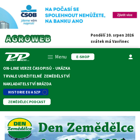
Pondělí 10. srpen 2026
svátek má
Vavřinec
Menu
E-SHOP
ON-LINE VERZE ČASOPISŮ - UKÁZKA
TRVALE UDRŽITELNÉ ZEMĚDĚLSTVÍ
NAKLADATELSTVÍ BRÁZDA
HISTORIE EU A SZP
ZEMĚDĚLEC PODCAST