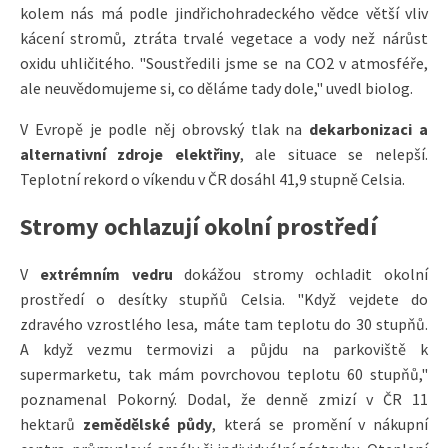
kolem nás má podle jindřichohradeckého vědce větší vliv
kácení stromů, ztráta trvalé vegetace a vody než nárůst
oxidu uhličitého. "Soustředili jsme se na CO2 v atmosféře,
ale neuvědomujeme si, co děláme tady dole," uvedl biolog.
V Evropě je podle něj obrovský tlak na
dekarbonizaci a
alternativní zdroje elektřiny
, ale situace se nelepší.
Teplotní rekord o víkendu v ČR dosáhl 41,9 stupně Celsia.
Stromy ochlazují okolní prostředí
V
extrémním vedru
dokážou stromy ochladit okolní
prostředí o desítky stupňů Celsia. "Když vejdete do
zdravého vzrostlého lesa, máte tam teplotu do 30 stupňů.
A když vezmu termovizi a půjdu na parkoviště k
supermarketu, tak mám povrchovou teplotu 60 stupňů,"
poznamenal Pokorný. Dodal, že denně zmizí v ČR 11
hektarů
zemědělské půdy
, která se promění v nákupní