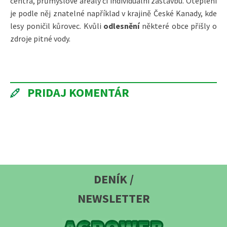
centra, průmyslové areály či individuální zástavbu. Oteplení
je podle něj znatelné například v krajině České Kanady, kde
lesy poničil kůrovec. Kvůli
odlesnění
některé obce přišly o
zdroje pitné vody.
PRIDAJ KOMENTÁR
DENÍK /
NEWSLETTER